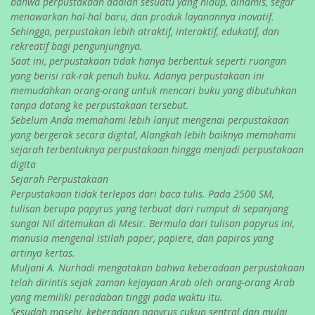
bahwa perpustakaan adalah sesuatu yang hidup, dinamis, segar
menawarkan hal-hal baru, dan produk layanannya inovatif.
Sehingga, perpustakan lebih atraktif, interaktif, edukatif, dan
rekreatif bagi pengunjungnya.
Saat ini, perpustakaan tidak hanya berbentuk seperti ruangan
yang berisi rak-rak penuh buku. Adanya perpustakaan ini
memudahkan orang-orang untuk mencari buku yang dibutuhkan
tanpa datang ke perpustakaan tersebut.
Sebelum Anda memahami lebih lanjut mengenai perpustakaan
yang bergerak secara digital, Alangkah lebih baiknya memahami
sejarah terbentuknya perpustakaan hingga menjadi perpustakaan
digita
Sejarah Perpustakaan
Perpustakaan tidak terlepas dari baca tulis. Pada 2500 SM,
tulisan berupa papyrus yang terbuat dari rumput di sepanjang
sungai Nil ditemukan di Mesir. Bermula dari tulisan papyrus ini,
manusia mengenal istilah paper, papiere, dan papiros yang
artinya kertas.
Muljani A. Nurhadi mengatakan bahwa keberadaan perpustakaan
telah dirintis sejak zaman kejayaan Arab oleh orang-orang Arab
yang memiliki peradaban tinggi pada waktu itu.
Sesudah masehi, keberadaan papyrus cukup sentral dan mulai