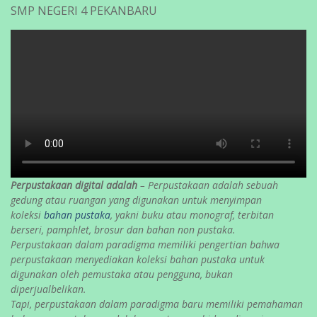
SMP NEGERI 4 PEKANBARU
Perpustakaan digital adalah
– Perpustakaan adalah sebuah
gedung atau ruangan yang digunakan untuk menyimpan
koleksi
bahan pustaka
, yakni buku atau monograf, terbitan
berseri, pamphlet, brosur dan bahan non pustaka.
Perpustakaan dalam paradigma memiliki pengertian bahwa
perpustakaan menyediakan koleksi bahan pustaka untuk
digunakan oleh pemustaka atau pengguna, bukan
diperjualbelikan.
Tapi, perpustakaan dalam paradigma baru memiliki pemahaman