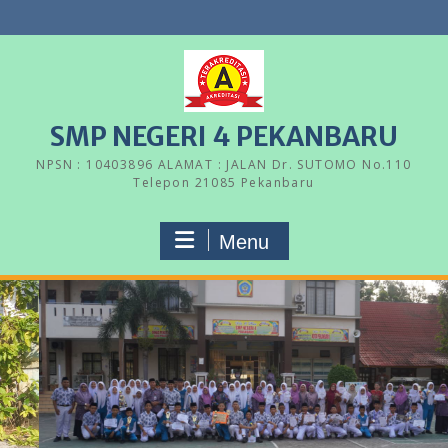
Skip
to
content
SMP NEGERI 4 PEKANBARU
NPSN : 10403896 ALAMAT : JALAN Dr. SUTOMO No.110
Telepon 21085 Pekanbaru
Menu