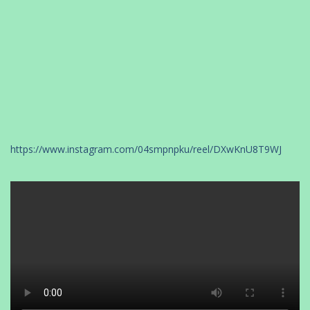
https://www.instagram.com/04smpnpku/reel/DXwKnU8T9WJ