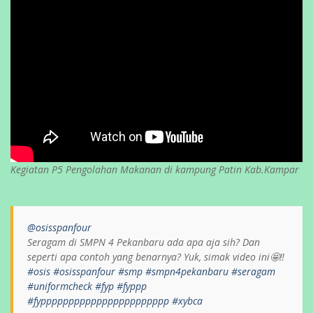
Kegiatan P5 Pengolahan Makanan di kampung Patin Kab.Kampar
@osisspanfour
Seragam di SMPN 4 Pekanbaru ada apa aja sih? Dan
seperti apa contoh yang benarnya? Yuk, simak video ini🤩‼️
#osis
#osisspanfour
#smp
#smpn4pekanbaru
#seragam
#uniformcheck
#fyp
#fyppp
#fyppppppppppppppppppppppp
#xybca