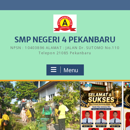
Skip
to
content
SMP NEGERI 4 PEKANBARU
NPSN : 10403896 ALAMAT : JALAN Dr. SUTOMO No.110
Telepon 21085 Pekanbaru
Menu