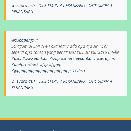
♬ suara asli - OSIS SMPN 4 PEKANBARU - OSIS SMPN 4
PEKANBARU
@osisspanfour
Seragam di SMPN 4 Pekanbaru ada apa aja sih? Dan
seperti apa contoh yang benarnya? Yuk, simak video ini🤩‼️
#osis
#osisspanfour
#smp
#smpn4pekanbaru
#seragam
#uniformcheck
#fyp
#fyppp
#fyppppppppppppppppppppppp
#xybca
♬ suara asli - OSIS SMPN 4 PEKANBARU - OSIS SMPN 4
PEKANBARU