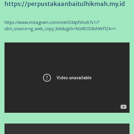
https://perpustakaanbaitulhikmah.my.id
https://www.instagram.com/reel/DMpfShsB7v1/?
utm_source=ig_web_copy_link&igsh=MzRlODBiNWFlZA==