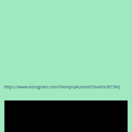
https://www.instagram.com/04smpnpku/reel/DXwKnU8T9WJ