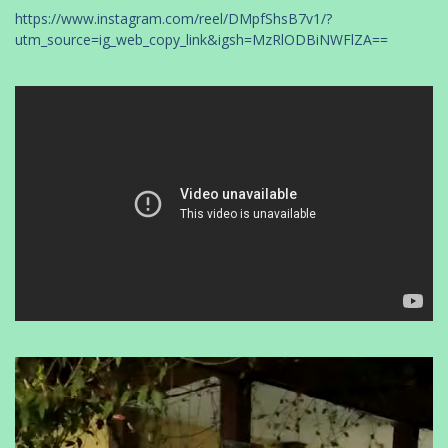
https://www.instagram.com/reel/DMpfShsB7v1/?
utm_source=ig_web_copy_link&igsh=MzRlODBiNWFlZA==