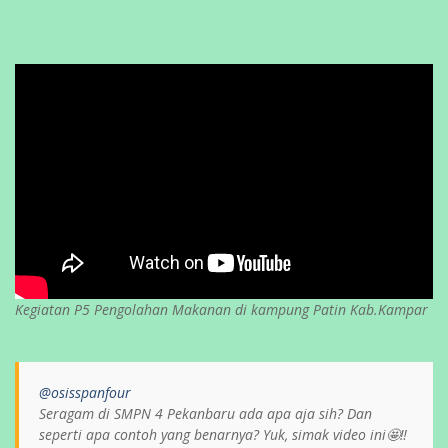
Kegiatan P5 Pengolahan Makanan di kampung Patin Kab.Kampar
@osisspanfour
Seragam di SMPN 4 Pekanbaru ada apa aja sih? Dan
seperti apa contoh yang benarnya? Yuk, simak video ini🤩‼️