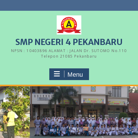
Skip
to
content
SMP NEGERI 4 PEKANBARU
NPSN : 10403896 ALAMAT : JALAN Dr. SUTOMO No.110
Telepon 21085 Pekanbaru
Menu