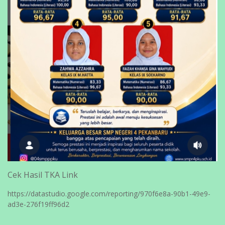
Cek Hasil TKA Link
https://datastudio.google.com/reporting/970f6e8a-90b1-49e9-
ad3e-276f19ff96d2