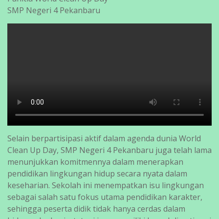
SMP Negeri 4 Pekanbaru
Selain berpartisipasi aktif dalam agenda dunia World
Clean Up Day, SMP Negeri 4 Pekanbaru juga telah lama
menunjukkan komitmennya dalam menerapkan
pendidikan lingkungan hidup secara nyata dalam
keseharian. Sekolah ini menempatkan isu lingkungan
sebagai salah satu fokus utama pendidikan karakter,
sehingga peserta didik tidak hanya cerdas dalam