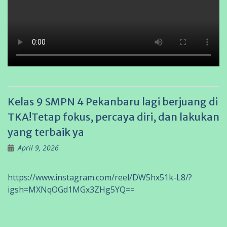
Kelas 9 SMPN 4 Pekanbaru lagi berjuang di
TKA!Tetap fokus, percaya diri, dan lakukan
yang terbaik ya
April 9, 2026
https://www.instagram.com/reel/DW5hx51k-L8/?
igsh=MXNqOGd1MGx3ZHg5YQ==