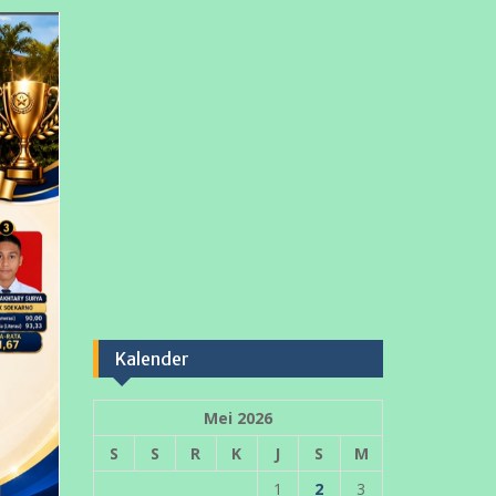
Kalender
Mei 2026
S
S
R
K
J
S
M
1
2
3