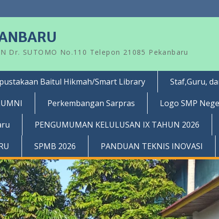
KANBARU
AN Dr. SUTOMO No.110 Telepon 21085 Pekanbaru
pustakaan Baitul Hikmah/Smart Library
Staf,Guru, d
LUMNI
Perkembangan Sarpras
Logo SMP Nege
aru
PENGUMUMAN KELULUSAN IX TAHUN 2026
RRU
SPMB 2026
PANDUAN TEKNIS INOVASI