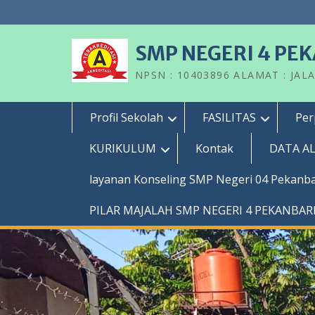
Skip
to
content
SMP NEGERI 4 PE
NPSN : 10403896 ALAMAT : JAL
Profil Sekolah
FASILITAS
Per
KURIKULUM
Kontak
DATA A
layanan Konseling SMP Negeri 04 Pekanb
PILAR MAJALAH SMP NEGERI 4 PEKANBA