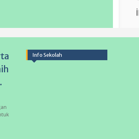
rta
Info Sekolah
aih
.
gan
ntuk