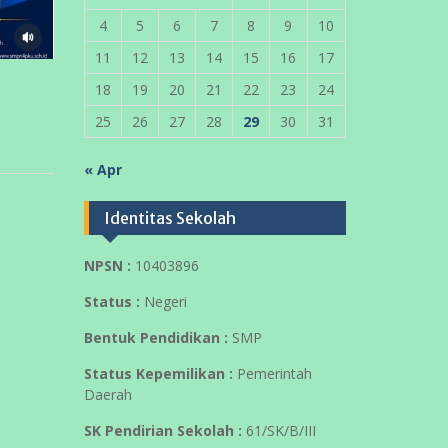
4
5
6
7
8
9
10
11
12
13
14
15
16
17
18
19
20
21
22
23
24
25
26
27
28
29
30
31
« Apr
Identitas Sekolah
NPSN :
10403896
Status :
Negeri
Bentuk Pendidikan :
SMP
Status Kepemilikan :
Pemerintah
Daerah
SK Pendirian Sekolah :
61/SK/B/III