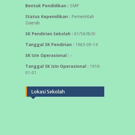
https://www.instagram.com/04smpnpku
/reel/DXwKnU8T9WJ