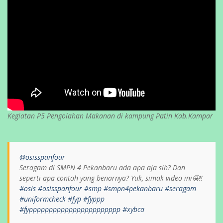
Kegiatan P5 Pengolahan Makanan di kampung Patin Kab.Kampar
@osisspanfour
Seragam di SMPN 4 Pekanbaru ada apa aja sih? Dan
seperti apa contoh yang benarnya? Yuk, simak video ini🤩‼️
#osis
#osisspanfour
#smp
#smpn4pekanbaru
#seragam
#uniformcheck
#fyp
#fyppp
#fyppppppppppppppppppppppp
#xybca