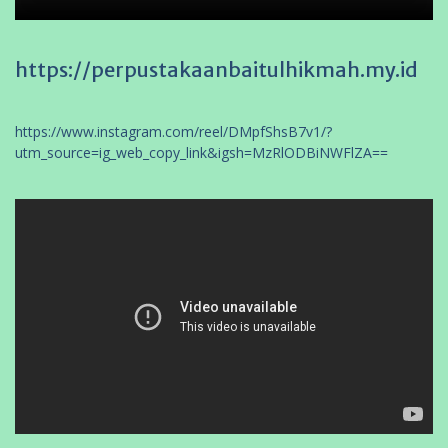
https://perpustakaanbaitulhikmah.my.id
https://www.instagram.com/reel/DMpfShsB7v1/?
utm_source=ig_web_copy_link&igsh=MzRlODBiNWFlZA==