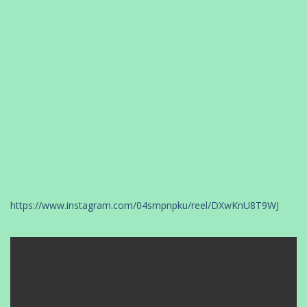
https://www.instagram.com/04smpnpku/reel/DXwKnU8T9WJ