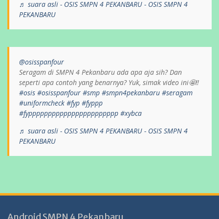
♬ suara asli - OSIS SMPN 4 PEKANBARU - OSIS SMPN 4
PEKANBARU
@osisspanfour
Seragam di SMPN 4 Pekanbaru ada apa aja sih? Dan
seperti apa contoh yang benarnya? Yuk, simak video ini🤩‼️
#osis
#osisspanfour
#smp
#smpn4pekanbaru
#seragam
#uniformcheck
#fyp
#fyppp
#fyppppppppppppppppppppppp
#xybca
♬ suara asli - OSIS SMPN 4 PEKANBARU - OSIS SMPN 4
PEKANBARU
Android SMPN 4 Pekanbaru