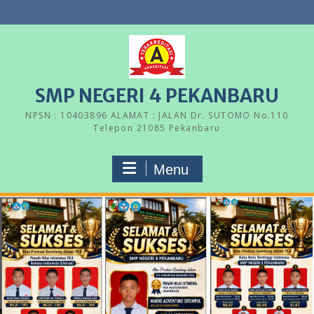
Skip
to
content
SMP NEGERI 4 PEKANBARU
NPSN : 10403896 ALAMAT : JALAN Dr. SUTOMO No.110
Telepon 21085 Pekanbaru
Menu