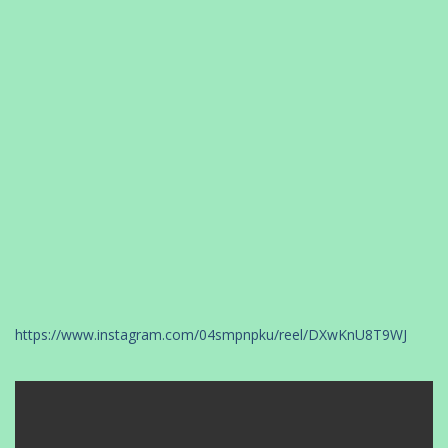
https://www.instagram.com/04smpnpku/reel/DXwKnU8T9WJ