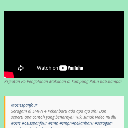
Kegiatan P5 Pengolahan Makanan di kampung Patin Kab.Kampar
@osisspanfour
Seragam di SMPN 4 Pekanbaru ada apa aja sih? Dan
seperti apa contoh yang benarnya? Yuk, simak video ini🤩‼️
#osis
#osisspanfour
#smp
#smpn4pekanbaru
#seragam