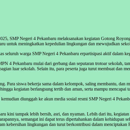
025, SMP Negeri 4 Pekanbaru melaksanakan kegiatan Gotong Royong 
baru untuk meningkatkan kepedulian lingkungan dan mewujudkan sekolah 
s seluruh warga SMP Negeri 4 Pekanbaru erpartisipasi aktif dalam kegi
PN 4 Pekanbaru mulai dari gerbang dan seputaran trotoar sekolah, tam
di bagian luar sekolah. Selain itu, para peserta juga turut membuat dan 
ngsung. Para siswa bekerja sama dalam kelompok, saling membantu, dan
ngga kegiatan berlangsung tertib dan aman, serta mampu mencapai tar
o, kemudian diunggah ke akun media sosial resmi SMP Negeri 4 Pekanb
u kini tampak lebih bersih, asri, dan nyaman. Lebih dari itu, kegiat
arapannya, semangat ini dapat terus dipertahankan dalam kehidupan seh
kebersihan lingkungan dan turut berkontribusi dalam menciptakan Pe