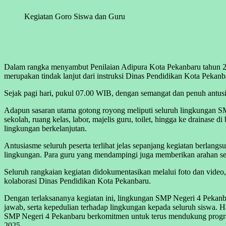
Kegiatan Goro Siswa dan Guru
Dalam rangka menyambut Penilaian Adipura Kota Pekanbaru tahun 2
merupakan tindak lanjut dari instruksi Dinas Pendidikan Kota Pekan
Sejak pagi hari, pukul 07.00 WIB, dengan semangat dan penuh antusia
Adapun sasaran utama gotong royong meliputi seluruh lingkungan SM
sekolah, ruang kelas, labor, majelis guru, toilet, hingga ke drainase 
lingkungan berkelanjutan.
Antusiasme seluruh peserta terlihat jelas sepanjang kegiatan berla
lingkungan. Para guru yang mendampingi juga memberikan arahan sehi
Seluruh rangkaian kegiatan didokumentasikan melalui foto dan vide
kolaborasi Dinas Pendidikan Kota Pekanbaru.
Dengan terlaksananya kegiatan ini, lingkungan SMP Negeri 4 Pekanbar
jawab, serta kepedulian terhadap lingkungan kepada seluruh siswa. H
SMP Negeri 4 Pekanbaru berkomitmen untuk terus mendukung program 
2025.