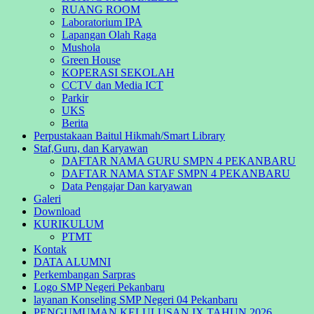
RUANG ROOM
Laboratorium IPA
Lapangan Olah Raga
Mushola
Green House
KOPERASI SEKOLAH
CCTV dan Media ICT
Parkir
UKS
Berita
Perpustakaan Baitul Hikmah/Smart Library
Staf,Guru, dan Karyawan
DAFTAR NAMA GURU SMPN 4 PEKANBARU
DAFTAR NAMA STAF SMPN 4 PEKANBARU
Data Pengajar Dan karyawan
Galeri
Download
KURIKULUM
PTMT
Kontak
DATA ALUMNI
Perkembangan Sarpras
Logo SMP Negeri Pekanbaru
layanan Konseling SMP Negeri 04 Pekanbaru
PENGUMUMAN KELULUSAN IX TAHUN 2026