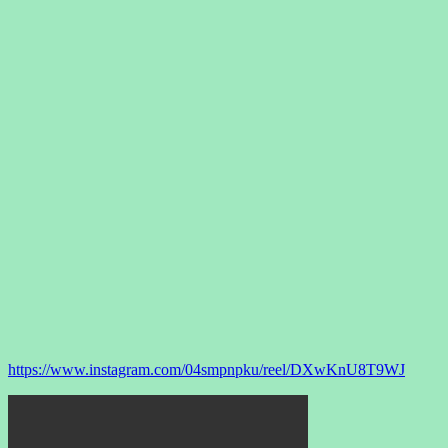
https://www.instagram.com/04smpnpku/reel/DXwKnU8T9WJ