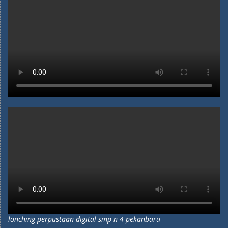
lonching perpustaan digital smp n 4 pekanbaru