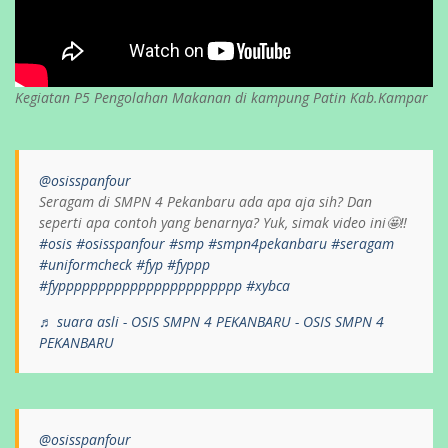
Kegiatan P5 Pengolahan Makanan di kampung Patin Kab.Kampar
@osisspanfour
Seragam di SMPN 4 Pekanbaru ada apa aja sih? Dan
seperti apa contoh yang benarnya? Yuk, simak video ini🤩‼️
#osis
#osisspanfour
#smp
#smpn4pekanbaru
#seragam
#uniformcheck
#fyp
#fyppp
#fyppppppppppppppppppppppp
#xybca
♬ suara asli - OSIS SMPN 4 PEKANBARU - OSIS SMPN 4
PEKANBARU
@osisspanfour