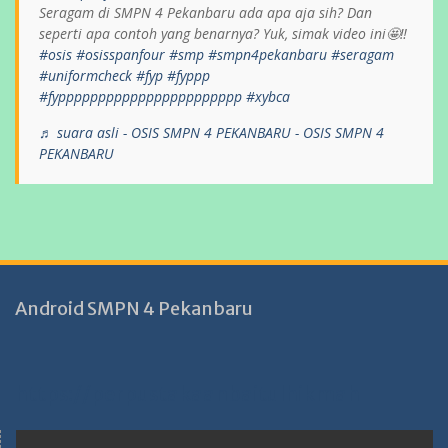
Seragam di SMPN 4 Pekanbaru ada apa aja sih? Dan
seperti apa contoh yang benarnya? Yuk, simak video ini🤩‼️
#osis
#osisspanfour
#smp
#smpn4pekanbaru
#seragam
#uniformcheck
#fyp
#fyppp
#fyppppppppppppppppppppppp
#xybca
♬ suara asli - OSIS SMPN 4 PEKANBARU - OSIS SMPN 4
PEKANBARU
Android SMPN 4 Pekanbaru
https://perpustakaanbaitulhikmah