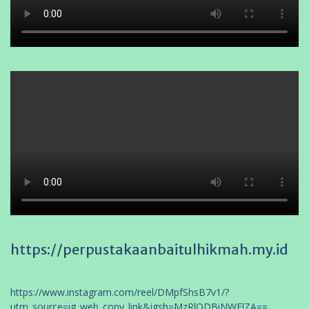
https://perpustakaanbaitulhikmah.my.id
https://www.instagram.com/reel/DMpfShsB7v1/?
utm_source=ig_web_copy_link&igsh=MzRlODBiNWFlZA==