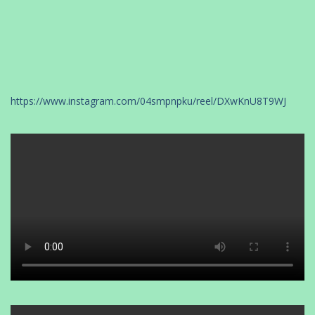
https://www.instagram.com/04smpnpku/reel/DXwKnU8T9WJ