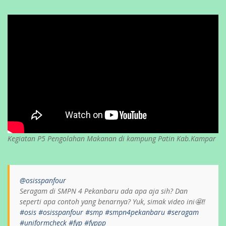
Kegiatan P5 Pengolahan Makanan di kampung Patin Kab.Kampar
@osisspanfour
Seragam di SMPN 4 Pekanbaru ada apa aja sih? Dan
seperti apa contoh yang benarnya? Yuk, simak video ini🤩‼️
#osis
#osisspanfour
#smp
#smpn4pekanbaru
#seragam
#uniformcheck
#fyp
#fyppp