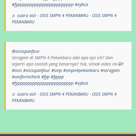
#fyppppppppppppppppppppppp
#xybca
♬ suara asli - OSIS SMPN 4 PEKANBARU - OSIS SMPN 4
PEKANBARU
@osisspanfour
Seragam di SMPN 4 Pekanbaru ada apa aja sih? Dan
seperti apa contoh yang benarnya? Yuk, simak video ini🤩‼️
#osis
#osisspanfour
#smp
#smpn4pekanbaru
#seragam
#uniformcheck
#fyp
#fyppp
#fyppppppppppppppppppppppp
#xybca
♬ suara asli - OSIS SMPN 4 PEKANBARU - OSIS SMPN 4
PEKANBARU