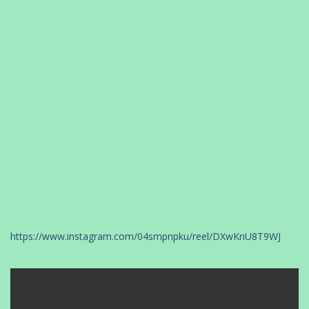
https://www.instagram.com/04smpnpku/reel/DXwKnU8T9WJ