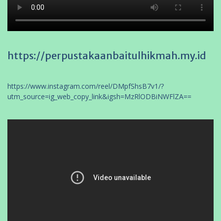
https://perpustakaanbaitulhikmah.my.id
https://www.instagram.com/reel/DMpfShsB7v1/?
utm_source=ig_web_copy_link&igsh=MzRlODBiNWFlZA==