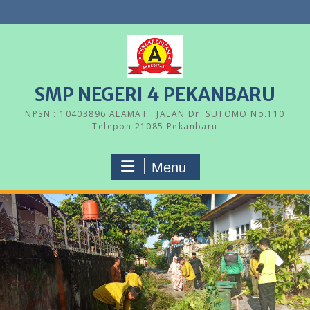
Skip
to
content
SMP NEGERI 4 PEKANBARU
NPSN : 10403896 ALAMAT : JALAN Dr. SUTOMO No.110
Telepon 21085 Pekanbaru
Menu