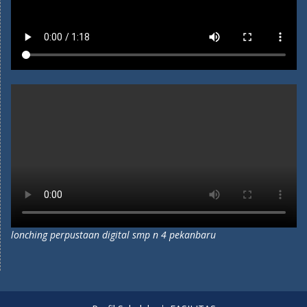
lonching perpustaan digital smp n 4 pekanbaru