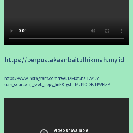
https://perpustakaanbaitulhikmah.my.id
https://www.instagram.com/reel/DMpfShsB7v1/?
utm_source=ig_web_copy_link&igsh=MzRlODBiNWFlZA==