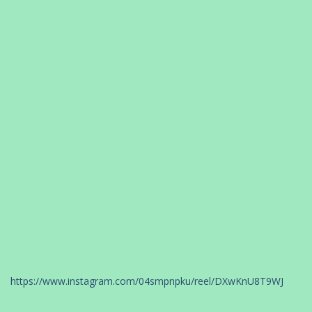
https://www.instagram.com/04smpnpku/reel/DXwKnU8T9WJ