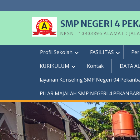
Skip
to
content
SMP NEGERI 4 PE
NPSN : 10403896 ALAMAT : JAL
Profil Sekolah
FASILITAS
Per
KURIKULUM
Kontak
DATA A
layanan Konseling SMP Negeri 04 Pekanb
PILAR MAJALAH SMP NEGERI 4 PEKANBA