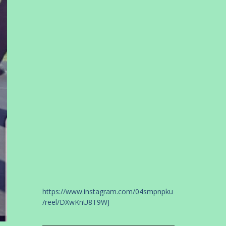
Kalender
Mei 2021
S
S
R
K
J
S
M
1
2