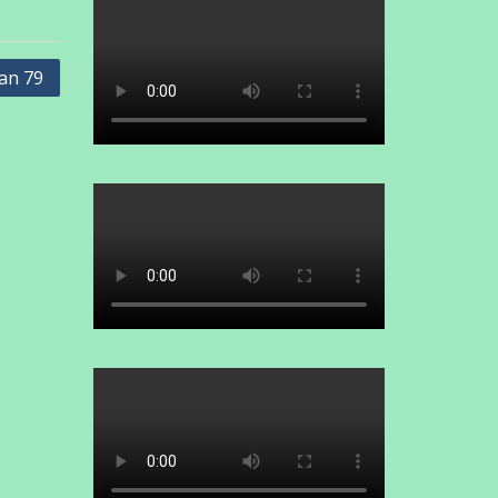
3
4
5
6
7
8
9
10
11
12
13
14
15
16
17
18
19
20
21
22
23
24
25
26
27
28
29
30
31
« Mar
Jul »
Identitas Sekolah
NPSN :
10403896
Status :
Negeri
Bentuk Pendidikan :
SMP
Status Kepemilikan :
Pemerintah
Daerah