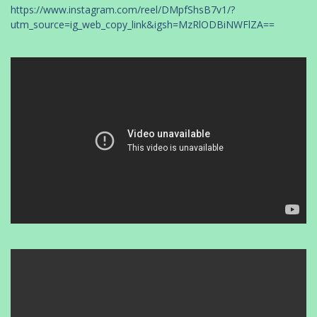
https://www.instagram.com/reel/DMpfShsB7v1/?
utm_source=ig_web_copy_link&igsh=MzRlODBiNWFlZA==