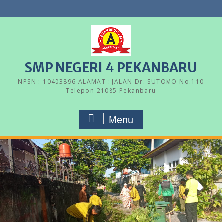
Skip
to
content
SMP NEGERI 4 PEKANBARU
NPSN : 10403896 ALAMAT : JALAN Dr. SUTOMO No.110
Telepon 21085 Pekanbaru
Menu