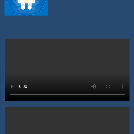
https://perpustakaanbaitulhikmah