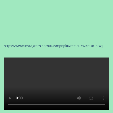
https://www.instagram.com/04smpnpku/reel/DXwKnU8T9WJ