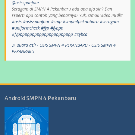
@osisspanfour
Seragam di SMPN 4 Pekanbaru ada apa aja sih? Dan
seperti apa contoh yang benarnya? Yuk, simak video ini🤩‼️
#osis
#osisspanfour
#smp
#smpn4pekanbaru
#seragam
#uniformcheck
#fyp
#fyppp
#fyppppppppppppppppppppppp
#xybca
♬ suara asli - OSIS SMPN 4 PEKANBARU - OSIS SMPN 4
PEKANBARU
Android SMPN 4 Pekanbaru