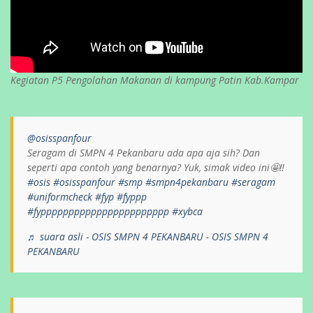
Kegiatan P5 Pengolahan Makanan di kampung Patin Kab.Kampar
@osisspanfour
Seragam di SMPN 4 Pekanbaru ada apa aja sih? Dan
seperti apa contoh yang benarnya? Yuk, simak video ini🤩‼️
#osis
#osisspanfour
#smp
#smpn4pekanbaru
#seragam
#uniformcheck
#fyp
#fyppp
#fyppppppppppppppppppppppp
#xybca
♬ suara asli - OSIS SMPN 4 PEKANBARU - OSIS SMPN 4
PEKANBARU