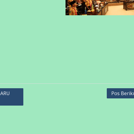
BARU
Pos Berik