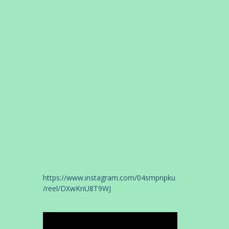
https://www.instagram.com/04smpnpku
/reel/DXwKnU8T9WJ