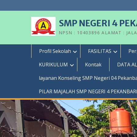
Skip
to
content
SMP NEGERI 4 PE
NPSN : 10403896 ALAMAT : JAL
Profil Sekolah
FASILITAS
Per
KURIKULUM
Kontak
DATA A
layanan Konseling SMP Negeri 04 Pekanb
PILAR MAJALAH SMP NEGERI 4 PEKANBA