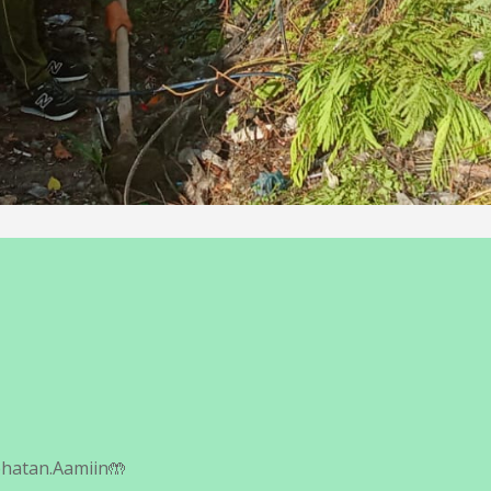
ehatan.Aamiin🤲