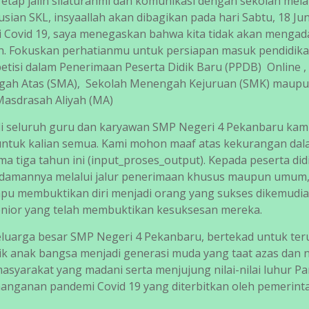
etap jalin silaturahmi dan komunikasi dengan sekolah mela
sian SKL, insyaallah akan dibagikan pada hari Sabtu, 18 Jun
i Covid 19, saya menegaskan bahwa kita tidak akan menga
an. Fokuskan perhatianmu untuk persiapan masuk pendidik
petisi dalam Penerimaan Peserta Didik Baru (PPDB) Online ,
ngah Atas (SMA), Sekolah Menengah Kejuruan (SMK) maup
asdrasah Aliyah (MA)
ili seluruh guru dan karyawan SMP Negeri 4 Pekanbaru kam
untuk kalian semua. Kami mohon maaf atas kekurangan da
 tiga tahun ini (input_proses_output). Kepada peserta did
idamannya melalui jalur penerimaan khusus maupun umum,
mpu membuktikan diri menjadi orang yang sukses dikemudia
nior yang telah membuktikan kesuksesan mereka.
eluarga besar SMP Negeri 4 Pekanbaru, bertekad untuk te
ik anak bangsa menjadi generasi muda yang taat azas dan 
syarakat yang madani serta menjujung nilai-nilai luhur Pa
nanganan pandemi Covid 19 yang diterbitkan oleh pemerint