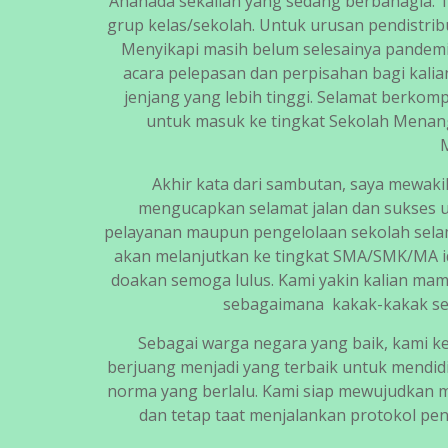
Ananada sekalian yang sedang berbahagia. T
grup kelas/sekolah. Untuk urusan pendistribu
Menyikapi masih belum selesainya pandem
acara pelepasan dan perpisahan bagi kali
jenjang yang lebih tinggi. Selamat berkom
untuk masuk ke tingkat Sekolah Mena
M
Akhir kata dari sambutan, saya mewak
mengucapkan selamat jalan dan sukses 
pelayanan maupun pengelolaan sekolah selama
akan melanjutkan ke tingkat SMA/SMK/MA 
doakan semoga lulus. Kami yakin kalian ma
sebagaimana kakak-kakak se
Sebagai warga negara yang baik, kami k
berjuang menjadi yang terbaik untuk mendid
norma yang berlalu. Kami siap mewujudkan ma
dan tetap taat menjalankan protokol pe