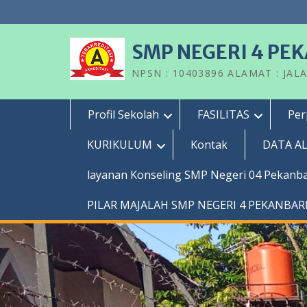
Skip
to
content
SMP NEGERI 4 PE
NPSN : 10403896 ALAMAT : JAL
Profil Sekolah
FASILITAS
Per
KURIKULUM
Kontak
DATA A
layanan Konseling SMP Negeri 04 Pekanb
PILAR MAJALAH SMP NEGERI 4 PEKANBA