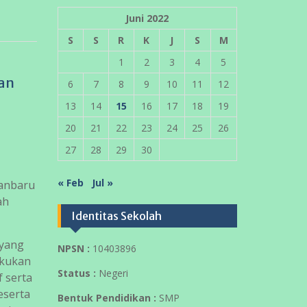
Juni 2022
S
S
R
K
J
S
M
1
2
3
4
5
dan
6
7
8
9
10
11
12
13
14
15
16
17
18
19
20
21
22
23
24
25
26
27
28
29
30
« Feb
Jul »
kanbaru
ah
Identitas Sekolah
 yang
NPSN :
10403896
akukan
Status :
Negeri
 serta
eserta
Bentuk Pendidikan :
SMP