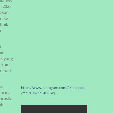
lui WA
i 2022.
dakan
an ke
 baik
un
i
lam
ik yang
 kami
n hari
rus
https://www.instagram.com/04smpnpku
norma-
/reel/DXwKnU8T9WJ
ncasila
ah.