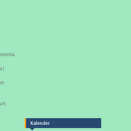
meminta
 (
et-
ih.
Kalender