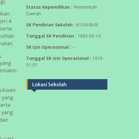
gi.
Status Kepemilikan :
Pemerintah
ikan
Daerah
eri 4
SK Pendirian Sekolah :
61/SK/B/III
serta
asihlah
Tanggal SK Pendirian :
1963-09-14
hatan.
SK Izin Operasional :
–
,
Tanggal SK Izin Operasional :
1910-
 yang
01-01
semakin
Lokasi Sekolah
lulusan
k yang
serta
r yang
 dan