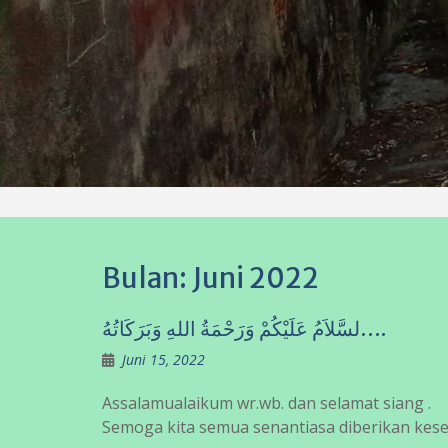
Bulan:
Juni 2022
لسَّلاَمُ عَلَيْكُمْ وَرَحْمَةُ اللهِ وَبَرَكَاتُهُ….
Juni 15, 2022
Assalamualaikum wr.wb. dan selamat siang .
Semoga kita semua senantiasa diberikan kes