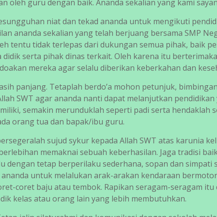
n oleh guru dengan baik. Ananda sekalian yang kami sayan
kesungguhan niat dan tekad ananda untuk mengikuti pendid
ilan ananda sekalian yang telah berjuang bersama SMP Neg
h tentu tidak terlepas dari dukungan semua pihak, baik pe
 didik serta pihak dinas terkait. Oleh karena itu berterimak
 doakan mereka agar selalu diberikan keberkahan dan kese
asih panjang. Tetaplah berdo’a mohon petunjuk, bimbingan
Allah SWT agar ananda nanti dapat melanjutkan pendidikan
a miliki, semakin merunduklah seperti padi serta hendaklah 
ada orang tua dan bapak/ibu guru.
bersegeralah sujud sykur kepada Allah SWT atas karunia ke
h berlebihan memaknai sebuah keberhasilan. Jaga tradisi bai
ulu dengan tetap berperilaku sederhana, sopan dan simpati 
 ananda untuk melalukan arak-arakan kendaraan bermoto
ret-coret baju atau tembok. Rapikan seragam-seragam itu
ik kelas atau orang lain yang lebih membutuhkan.