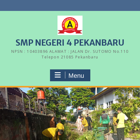
Skip
to
content
SMP NEGERI 4 PEKANBARU
NPSN : 10403896 ALAMAT : JALAN Dr. SUTOMO No.110
Telepon 21085 Pekanbaru
Menu